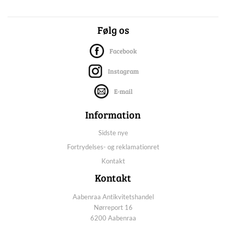
Følg os
Facebook
Instagram
E-mail
Information
Sidste nye
Fortrydelses- og reklamationret
Kontakt
Kontakt
Aabenraa Antikvitetshandel
Nørreport 16
6200 Aabenraa