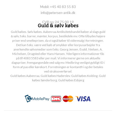
Mobil: +45 40 83 55 83
info@petersen-antik.dk
CVR no: 24 75 00 19
Guld & sølv købes
Guld købes. Sølv købes. Aabenraa Antikvitetshandel køber al slags guld
& sølv, f.eks. barrer, mønter, korpus, bestikdele mv. Ofte tilbydes højere
priser end smelteprisen, da vi også køber til videresalg i forretningen.
Det kan f.eks. være ved køb af smykker eller korpusarbejder fra
anerkendte sølvsmedier som f.eks. Georg Jensen, Evald. Nielsen, A.
Michelsen, Dragsted eller Hans Hansen. Yderligere informationer fås
på tlf 4083 5583 eller per mail. Vi informerer gerne om aktuelle
dagspriser, fremgangsmåde ved salg mv. Medbring venligst gyldigt ID i
form af pas eller kørekort. Forretningen er kontantfri og der betales
ved straksoverførsel.
Guld købes Aabenraa. Guld købes Haderslev. Guld købes Kolding. Guld
købes Sønderborg. Guld købes Esbjerg