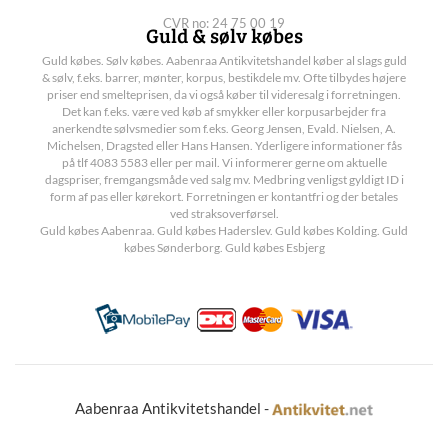
CVR no: 24 75 00 19
Guld & sølv købes
Guld købes. Sølv købes. Aabenraa Antikvitetshandel køber al slags guld
& sølv, f.eks. barrer, mønter, korpus, bestikdele mv. Ofte tilbydes højere
priser end smelteprisen, da vi også køber til videresalg i forretningen.
Det kan f.eks. være ved køb af smykker eller korpusarbejder fra
anerkendte sølvsmedier som f.eks. Georg Jensen, Evald. Nielsen, A.
Michelsen, Dragsted eller Hans Hansen. Yderligere informationer fås
på tlf 4083 5583 eller per mail. Vi informerer gerne om aktuelle
dagspriser, fremgangsmåde ved salg mv. Medbring venligst gyldigt ID i
form af pas eller kørekort. Forretningen er kontantfri og der betales
ved straksoverførsel.
Guld købes Aabenraa. Guld købes Haderslev. Guld købes Kolding. Guld
købes Sønderborg. Guld købes Esbjerg
Aabenraa Antikvitetshandel -