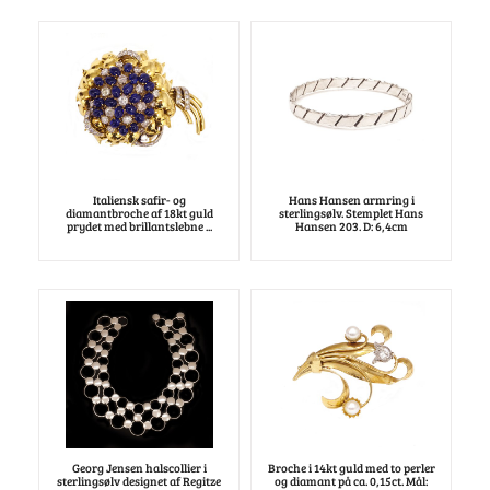
Italiensk safir- og
Hans Hansen armring i
diamantbroche af 18kt guld
sterlingsølv. Stemplet Hans
prydet med brillantslebne ...
Hansen 203. D: 6,4cm
Georg Jensen halscollier i
Broche i 14kt guld med to perler
sterlingsølv designet af Regitze
og diamant på ca. 0,15ct. Mål: