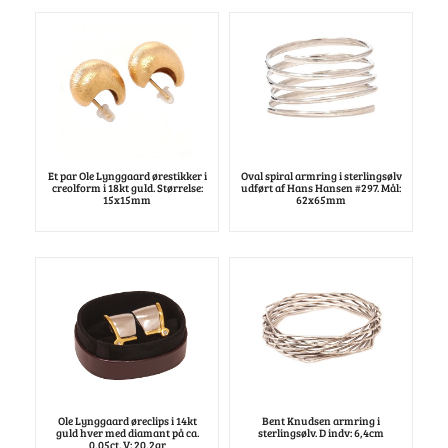
Et par Ole Lynggaard ørestikker i
Oval spiral armring i sterlingsølv
creolform i 18kt guld. Størrelse:
udført af Hans Hansen #297. Mål:
15x15mm
62x65mm
Ole Lynggaard øreclips i 14kt
Bent Knudsen armring i
guld hver med diamant på ca.
sterlingsølv. D indv: 6,4cm
0,05ct. V: 20,2gr