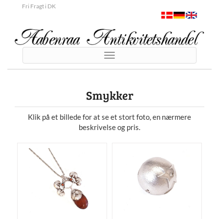
Fri Fragt i DK
Toggle
navigation
Smykker
Klik på et billede for at se et stort foto, en nærmere
beskrivelse og pris.