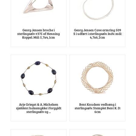
Georg Jensen broche i
Georg Jensen Cave armring 509
sterlingsølv #375 af Henning
S i udført i sterlingsølv. Indv. mål:
Koppel. Mål: 5,7x4,1cm
4,7x6,2cm
Arje Griegst & A. Michelsen
Bent Knudsen vedhæng i
sjældent halssmykke i forgyldt
sterlingsølv. Stemplet Bent K. D:
sterlingsølv og ...
6cm