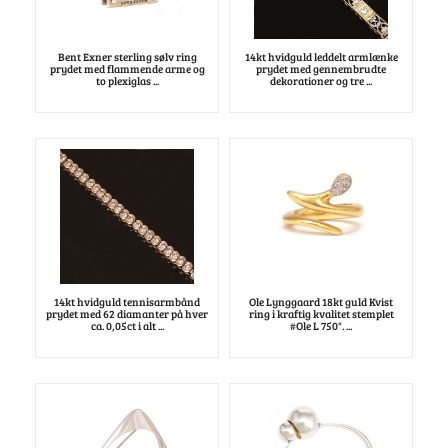
Bent Exner sterling sølv ring
14kt hvidguld leddelt armlænke
prydet med flammende arme og
prydet med gennembrudte
to plexiglas ...
dekorationer og tre ...
14kt hvidguld tennisarmbånd
Ole Lynggaard 18kt guld Kvist
prydet med 62 diamanter på hver
ring i kraftig kvalitet stemplet
ca. 0,05ct i alt ...
#Ole L 750". ...