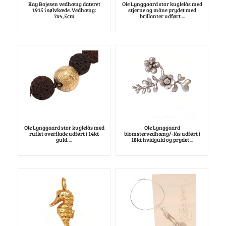
Kay Bojesen vedhæng dateret
Ole Lynggaard stor kuglelås med
1915 i sølvkæde. Vedhæng:
stjerne og måne prydet med
7x4,5cm
brillanter udført ...
Ole Lynggaard stor kuglelås med
Ole Lynggaard
ruflet overflade udført i 14kt
blomstervedhæng/-lås udført i
guld. ...
18kt hvidguld og prydet ...