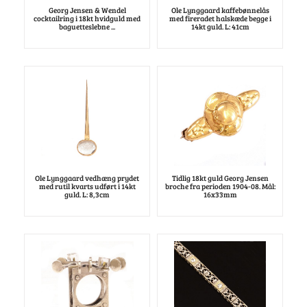
Georg Jensen & Wendel
Ole Lynggaard kaffebønnelås
cocktailring i 18kt hvidguld med
med fireradet halskæde begge i
baguetteslebne ...
14kt guld. L: 41cm
Ole Lynggaard vedhæng prydet
Tidlig 18kt guld Georg Jensen
med rutil kvarts udført i 14kt
broche fra perioden 1904-08. Mål:
guld. L: 8,3cm
16x33mm