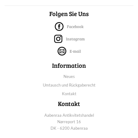
Folgen Sie Uns
Facebook
Instagram
E-mail
Information
Neues
Umtausch und Rückgaberecht
Kontakt
Kontakt
Aabenraa Antikvitetshandel
Nørreport 16
DK - 6200 Aabenraa