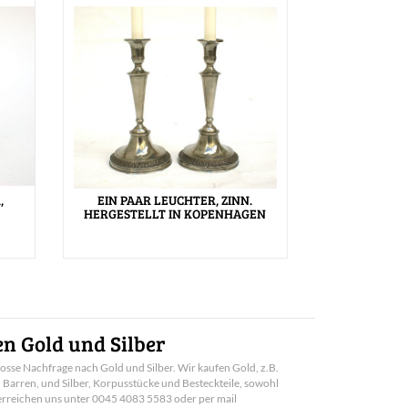
,
EIN PAAR LEUCHTER, ZINN.
HERGESTELLT IN KOPENHAGEN
n Gold und Silber
rosse Nachfrage nach Gold und Silber. Wir kaufen Gold, z.B.
arren, und Silber, Korpusstücke und Besteckteile, sowohl
e erreichen uns unter 0045 4083 5583 oder per mail