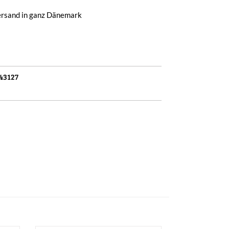
ersand in ganz Dänemark
43127