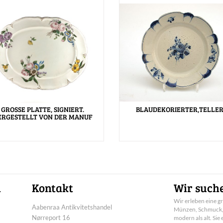
GROSSE PLATTE, SIGNIERT.
BLAUDEKORIERTER,TELLER
ERGESTELLT VON DER MANUF
n
Kontakt
Wir suche
Wir erleben eine g
Aabenraa Antikvitetshandel
Münzen, Schmuck, B
Nørreport 16
modern als alt. Si