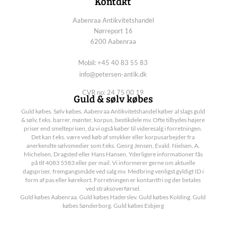
Kontakt
Aabenraa Antikvitetshandel
Nørreport 16
6200 Aabenraa
Mobil: +45 40 83 55 83
info@petersen-antik.dk
CVR no: 24 75 00 19
Guld & sølv købes
Guld købes. Sølv købes. Aabenraa Antikvitetshandel køber al slags guld
& sølv, f.eks. barrer, mønter, korpus, bestikdele mv. Ofte tilbydes højere
priser end smelteprisen, da vi også køber til videresalg i forretningen.
Det kan f.eks. være ved køb af smykker eller korpusarbejder fra
anerkendte sølvsmedier som f.eks. Georg Jensen, Evald. Nielsen, A.
Michelsen, Dragsted eller Hans Hansen. Yderligere informationer fås
på tlf 4083 5583 eller per mail. Vi informerer gerne om aktuelle
dagspriser, fremgangsmåde ved salg mv. Medbring venligst gyldigt ID i
form af pas eller kørekort. Forretningen er kontantfri og der betales
ved straksoverførsel.
Guld købes Aabenraa. Guld købes Haderslev. Guld købes Kolding. Guld
købes Sønderborg. Guld købes Esbjerg