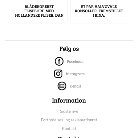
BLÅDEKORERET
ET PAR HALVOVALE
FLISEBORD MED
KONSOLLER. FREMSTILLET
HOLLANDSKE FLISER. DAN
I KINA.
Følg os
Facebook
Instagram
E-mail
Information
Sidste nye
Fortrydelses- og reklamationret
Kontakt