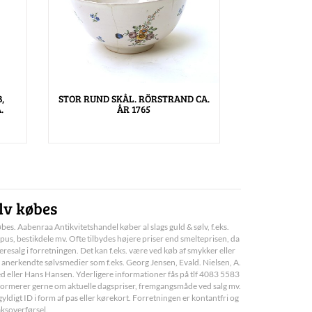
,
STOR RUND SKÅL. RÖRSTRAND CA.
.
ÅR 1765
lv købes
bes. Aabenraa Antikvitetshandel køber al slags guld & sølv, f.eks.
pus, bestikdele mv. Ofte tilbydes højere priser end smelteprisen, da
deresalg i forretningen. Det kan f.eks. være ved køb af smykker eller
 anerkendte sølvsmedier som f.eks. Georg Jensen, Evald. Nielsen, A.
d eller Hans Hansen. Yderligere informationer fås på tlf 4083 5583
informerer gerne om aktuelle dagspriser, fremgangsmåde ved salg mv.
yldigt ID i form af pas eller kørekort. Forretningen er kontantfri og
aksoverførsel.