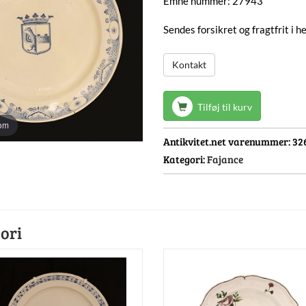
Emne nummer: 27943
Sendes forsikret og fragtfrit i 
Kontakt
Tilføj til kurv
oom
Antikvitet.net varenummer:
32
Kategori:
Fajance
ori