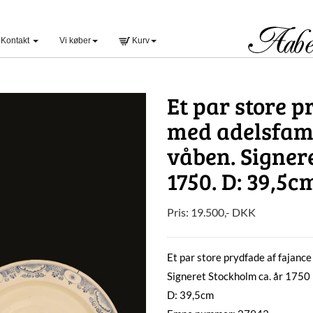
Kontakt
Vi køber
Kurv
Et par store p
med adelsfami
våben. Signer
1750. D: 39,5c
Pris:
19.500
,-
DKK
Et par store prydfade af fajanc
Signeret Stockholm ca. år 1750
D: 39,5cm