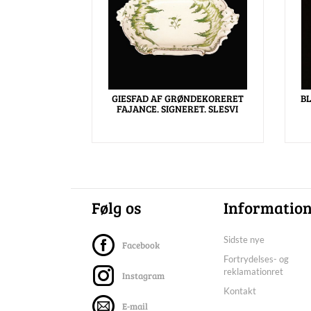
GIESFAD AF GRØNDEKORERET
BL
FAJANCE. SIGNERET. SLESVI
Følg os
Informatio
Sidste nye
Facebook
Fortrydelses- og
reklamationret
Instagram
Kontakt
E-mail