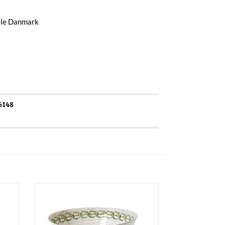
hele Danmark
6148