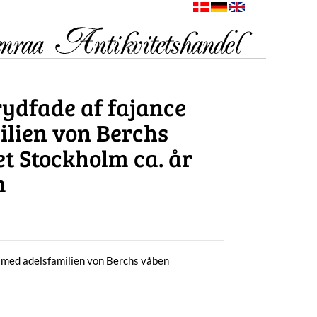
rydfade af fajance
lien von Berchs
et Stockholm ca. år
m
e med adelsfamilien von Berchs våben