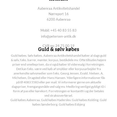
Aabenraa Antikvitetshandel
Nørreport 16
6200 Aabenraa
Mobil: +45 40 83 55 83
info@petersen-antik.dk
CVR no: 24 75 00 19
Guld & sølv købes
Guld købes. Sølv købes. Aabenraa Antikvitetshandel køber al slags guld
& sølv, f.eks. barrer, mønter, korpus, bestikdele mv. Ofte tilbydes højere
priser end smelteprisen, da vi også køber til videresalg i forretningen.
Det kan f.eks. være ved køb af smykker eller korpusarbejder fra
anerkendte sølvsmedier som f.eks. Georg Jensen, Evald. Nielsen, A.
Michelsen, Dragsted eller Hans Hansen. Yderligere informationer fås
på tlf 4083 5583 eller per mail. Vi informerer gerne om aktuelle
dagspriser, fremgangsmåde ved salg mv. Medbring venligst gyldigt ID i
form af pas eller kørekort. Forretningen er kontantfri og der betales
ved straksoverførsel.
Guld købes Aabenraa. Guld købes Haderslev. Guld købes Kolding. Guld
købes Sønderborg. Guld købes Esbjerg