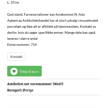
L: 37cm
God stand. Farvevariationer kan forekomme ift. foto
Aabenraa Antikvitetshandel har et stort udvalg i musselmalet
porcelæn og ikke alt er afbildet på hjemmesiden. Kontakt os
derfor, hvis du søger specifikke emner. Mange dele kan også
leveres i større antal
Emne nummer: 714
Kontakt
Tilføj til kurv
Antikvitet.net varenummer:
381472
Kategori:
Øvrige