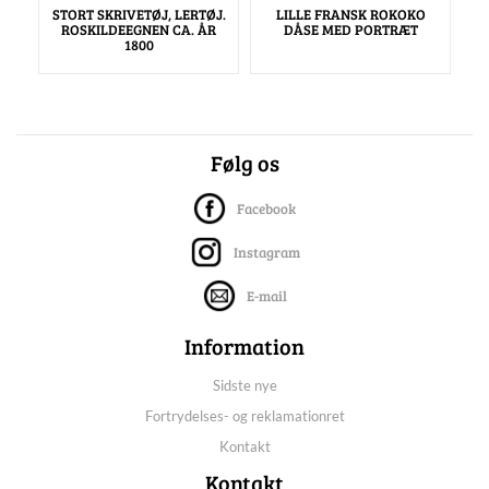
STORT SKRIVETØJ, LERTØJ.
LILLE FRANSK ROKOKO
ROSKILDEEGNEN CA. ÅR
DÅSE MED PORTRÆT
1800
Følg os
Facebook
Instagram
E-mail
Information
Sidste nye
Fortrydelses- og reklamationret
Kontakt
Kontakt