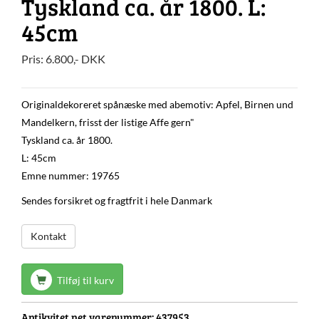
Tyskland ca. år 1800. L:
45cm
Pris:
6.800
,-
DKK
Originaldekoreret spånæske med abemotiv: Apfel, Birnen und
Mandelkern, frisst der listige Affe gern"
Tyskland ca. år 1800.
L: 45cm
Emne nummer: 19765
Sendes forsikret og fragtfrit i hele Danmark
Kontakt
Tilføj til kurv
Antikvitet.net varenummer:
437953