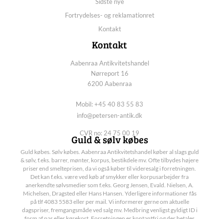
Sidste nye
Fortrydelses- og reklamationret
Kontakt
Kontakt
Aabenraa Antikvitetshandel
Nørreport 16
6200 Aabenraa
Mobil: +45 40 83 55 83
info@petersen-antik.dk
CVR no: 24 75 00 19
Guld & sølv købes
Guld købes. Sølv købes. Aabenraa Antikvitetshandel køber al slags guld
& sølv, f.eks. barrer, mønter, korpus, bestikdele mv. Ofte tilbydes højere
priser end smelteprisen, da vi også køber til videresalg i forretningen.
Det kan f.eks. være ved køb af smykker eller korpusarbejder fra
anerkendte sølvsmedier som f.eks. Georg Jensen, Evald. Nielsen, A.
Michelsen, Dragsted eller Hans Hansen. Yderligere informationer fås
på tlf 4083 5583 eller per mail. Vi informerer gerne om aktuelle
dagspriser, fremgangsmåde ved salg mv. Medbring venligst gyldigt ID i
form af pas eller kørekort. Forretningen er kontantfri og der betales