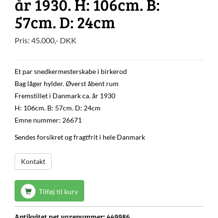
år 1930. H: 106cm. B:
57cm. D: 24cm
Pris:
45.000
,-
DKK
Et par snedkermesterskabe i birkerod
Bag låger hylder. Øverst åbent rum
Fremstillet i Danmark ca. år 1930
H: 106cm. B: 57cm. D: 24cm
Emne nummer: 26671
Sendes forsikret og fragtfrit i hele Danmark
Kontakt
Tilføj til kurv
Antikvitet.net varenummer:
449986