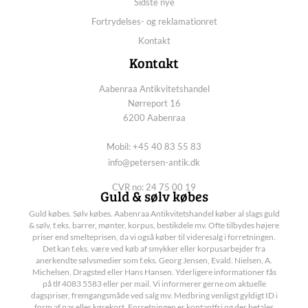
Sidste nye
Fortrydelses- og reklamationret
Kontakt
Kontakt
Aabenraa Antikvitetshandel
Nørreport 16
6200 Aabenraa
Mobil: +45 40 83 55 83
info@petersen-antik.dk
CVR no: 24 75 00 19
Guld & sølv købes
Guld købes. Sølv købes. Aabenraa Antikvitetshandel køber al slags guld
& sølv, f.eks. barrer, mønter, korpus, bestikdele mv. Ofte tilbydes højere
priser end smelteprisen, da vi også køber til videresalg i forretningen.
Det kan f.eks. være ved køb af smykker eller korpusarbejder fra
anerkendte sølvsmedier som f.eks. Georg Jensen, Evald. Nielsen, A.
Michelsen, Dragsted eller Hans Hansen. Yderligere informationer fås
på tlf 4083 5583 eller per mail. Vi informerer gerne om aktuelle
dagspriser, fremgangsmåde ved salg mv. Medbring venligst gyldigt ID i
form af pas eller kørekort. Forretningen er kontantfri og der betales