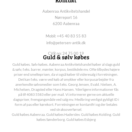
Aabenraa Antikvitetshandel
Nørreport 16
6200 Aabenraa
Mobil: +45 40 83 55 83
info@petersen-antik.dk
CVR no: 24 75 00 19
Guld & sølv købes
Guld købes. Sølv købes. Aabenraa Antikvitetshandel køber al slags guld
& sølv, f.eks. barrer, mønter, korpus, bestikdele mv. Ofte tilbydes højere
priser end smelteprisen, da vi også køber til videresalg i forretningen.
Det kan f.eks. være ved køb af smykker eller korpusarbejder fra
anerkendte sølvsmedier som f.eks. Georg Jensen, Evald. Nielsen, A.
Michelsen, Dragsted eller Hans Hansen. Yderligere informationer fås
på tlf 4083 5583 eller per mail. Vi informerer gerne om aktuelle
dagspriser, fremgangsmåde ved salg mv. Medbring venligst gyldigt ID i
form af pas eller kørekort. Forretningen er kontantfri og der betales
ved straksoverførsel.
Guld købes Aabenraa. Guld købes Haderslev. Guld købes Kolding. Guld
købes Sønderborg. Guld købes Esbjerg