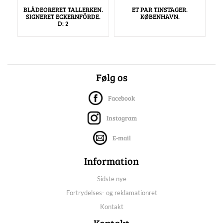
BLÅDEORERET TALLERKEN.
ET PAR TINSTAGER.
SIGNERET ECKERNFÖRDE.
KØBENHAVN.
D: 2
Følg os
Facebook
Instagram
E-mail
Information
Sidste nye
Fortrydelses- og reklamationret
Kontakt
Kontakt