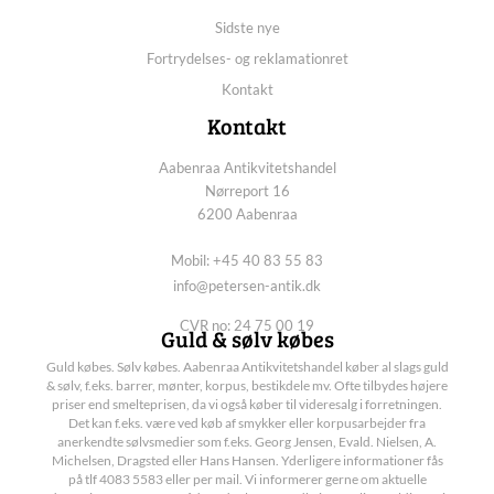
Sidste nye
Fortrydelses- og reklamationret
Kontakt
Kontakt
Aabenraa Antikvitetshandel
Nørreport 16
6200 Aabenraa
Mobil: +45 40 83 55 83
info@petersen-antik.dk
CVR no: 24 75 00 19
Guld & sølv købes
Guld købes. Sølv købes. Aabenraa Antikvitetshandel køber al slags guld
& sølv, f.eks. barrer, mønter, korpus, bestikdele mv. Ofte tilbydes højere
priser end smelteprisen, da vi også køber til videresalg i forretningen.
Det kan f.eks. være ved køb af smykker eller korpusarbejder fra
anerkendte sølvsmedier som f.eks. Georg Jensen, Evald. Nielsen, A.
Michelsen, Dragsted eller Hans Hansen. Yderligere informationer fås
på tlf 4083 5583 eller per mail. Vi informerer gerne om aktuelle