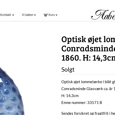
Kontakt
Vi køber
Kurv
Optisk øjet lo
Conradsminde
1860. H: 14,3c
Solgt
Optisk øjet lommelærke i blåt g
Conradsminde Glasværk ca. år
H: 14,3cm
Emne nummer: 33571 B
Sendes forsikret og fragtfrit i 