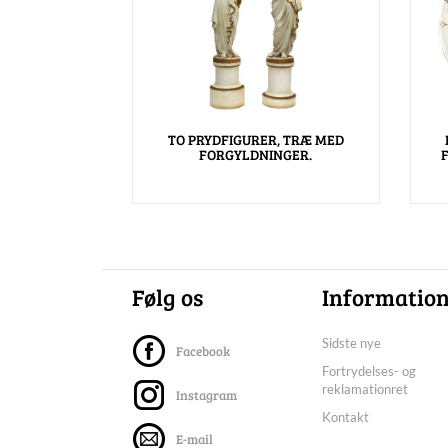
TO PRYDFIGURER, TRÆ MED
FORGYLDNINGER.
Følg os
Informatio
Sidste nye
Facebook
Fortrydelses- og
reklamationret
Instagram
Kontakt
E-mail