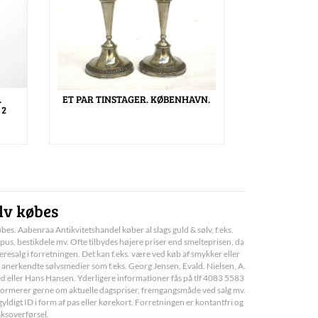
.
ET PAR TINSTAGER. KØBENHAVN.
 2
lv købes
bes. Aabenraa Antikvitetshandel køber al slags guld & sølv, f.eks.
pus, bestikdele mv. Ofte tilbydes højere priser end smelteprisen, da
deresalg i forretningen. Det kan f.eks. være ved køb af smykker eller
 anerkendte sølvsmedier som f.eks. Georg Jensen, Evald. Nielsen, A.
d eller Hans Hansen. Yderligere informationer fås på tlf 4083 5583
informerer gerne om aktuelle dagspriser, fremgangsmåde ved salg mv.
yldigt ID i form af pas eller kørekort. Forretningen er kontantfri og
aksoverførsel.