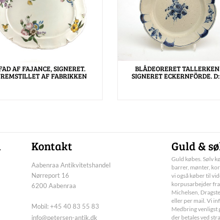
FAD AF FAJANCE, SIGNERET.
BLÅDEORERET TALLERKEN
FREMSTILLET AF FABRIKKEN
SIGNERET ECKERNFÖRDE. D:
n
Kontakt
Guld & sø
Guld købes. Sølv kø
Aabenraa Antikvitetshandel
barrer, mønter, kor
Nørreport 16
vi også køber til vi
korpusarbejder fra
6200 Aabenraa
Michelsen, Dragste
eller per mail. Vi 
Mobil: +45 40 83 55 83
Medbring venligst g
info@petersen-antik.dk
der betales ved str