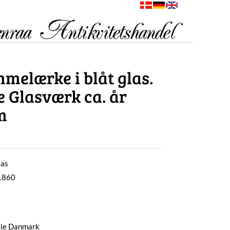
mmelærke i blåt glas.
 Glasværk ca. år
m
las
 1860
hele Danmark