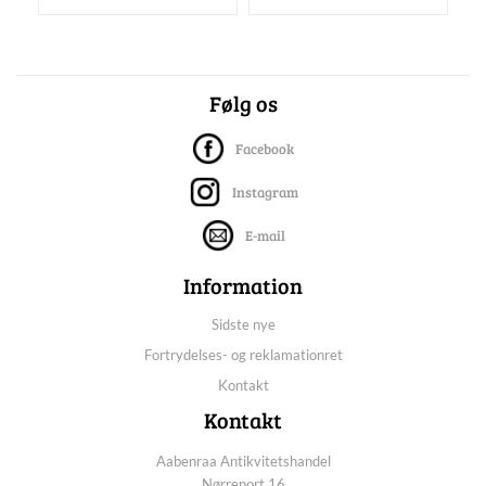
Følg os
Facebook
Instagram
E-mail
Information
Sidste nye
Fortrydelses- og reklamationret
Kontakt
Kontakt
Aabenraa Antikvitetshandel
Nørreport 16