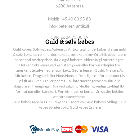
6200 Aabenraa
Mobil: +45 40 83 55 83
info@petersen-antik.dk
CVR no: 24 75 00 19
Guld & sølv købes
Guld købes. Sølv købes. Aabenraa Antikvitetshandel køber al slags guld
& sølv, f.eks. barrer, mønter, korpus, bestikdele mv. Ofte tilbydes højere
priser end smelteprisen, da vi også køber til videresalg i forretningen.
Det kan f.eks. være ved køb af smykker eller korpusarbejder fra
anerkendte sølvsmedier som f.eks. Georg Jensen, Evald. Nielsen, A.
Michelsen, Dragsted eller Hans Hansen. Yderligere informationer fås
på tlf 4083 5583 eller per mail. Vi informerer gerne om aktuelle
dagspriser, fremgangsmåde ved salg mv. Medbring venligst gyldigt ID i
form af pas eller kørekort. Forretningen er kontantfri og der betales
ved straksoverførsel.
Guld købes Aabenraa. Guld købes Haderslev. Guld købes Kolding. Guld
købes Sønderborg. Guld købes Esbjerg