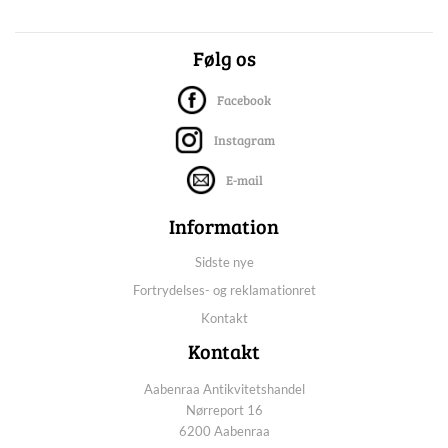
Følg os
Facebook
Instagram
E-mail
Information
Sidste nye
Fortrydelses- og reklamationret
Kontakt
Kontakt
Aabenraa Antikvitetshandel
Nørreport 16
6200 Aabenraa