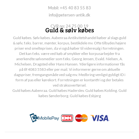
Mobil: +45 40 83 55 83
info@petersen-antik.dk
CVR no: 24 75 00 19
Guld & sølv købes
Guld købes. Sølv købes. Aabenraa Antikvitetshandel køber al slags guld
& sølv, f.eks. barrer, mønter, korpus, bestikdele mv. Ofte tilbydes højere
priser end smelteprisen, da vi også køber til videresalg i forretningen.
Det kan f.eks. være ved køb af smykker eller korpusarbejder fra
anerkendte sølvsmedier som f.eks. Georg Jensen, Evald. Nielsen, A.
Michelsen, Dragsted eller Hans Hansen. Yderligere informationer fås
på tlf 4083 5583 eller per mail. Vi informerer gerne om aktuelle
dagspriser, fremgangsmåde ved salg mv. Medbring venligst gyldigt ID i
form af pas eller kørekort. Forretningen er kontantfri og der betales
ved straksoverførsel.
Guld købes Aabenraa. Guld købes Haderslev. Guld købes Kolding. Guld
købes Sønderborg. Guld købes Esbjerg