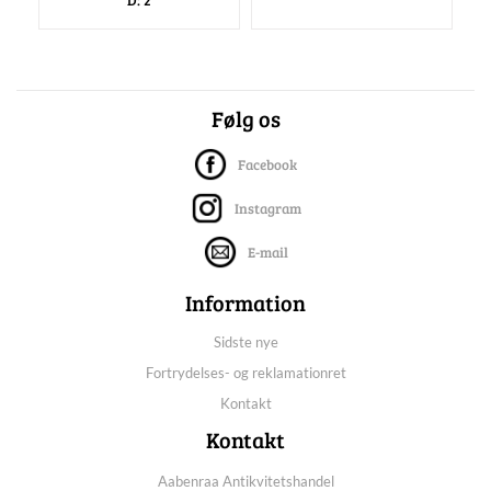
D: 2
Følg os
Facebook
Instagram
E-mail
Information
Sidste nye
Fortrydelses- og reklamationret
Kontakt
Kontakt
Aabenraa Antikvitetshandel