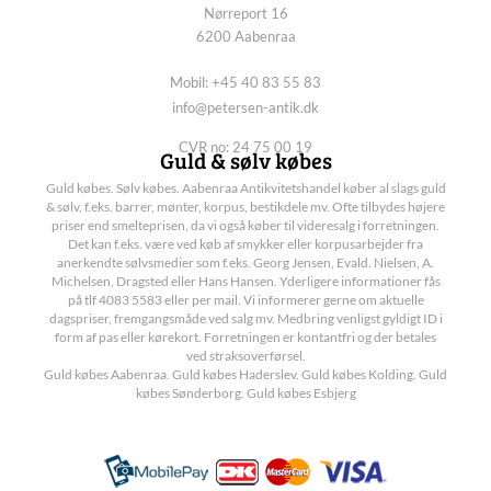
Nørreport 16
6200 Aabenraa
Mobil: +45 40 83 55 83
info@petersen-antik.dk
CVR no: 24 75 00 19
Guld & sølv købes
Guld købes. Sølv købes. Aabenraa Antikvitetshandel køber al slags guld
& sølv, f.eks. barrer, mønter, korpus, bestikdele mv. Ofte tilbydes højere
priser end smelteprisen, da vi også køber til videresalg i forretningen.
Det kan f.eks. være ved køb af smykker eller korpusarbejder fra
anerkendte sølvsmedier som f.eks. Georg Jensen, Evald. Nielsen, A.
Michelsen, Dragsted eller Hans Hansen. Yderligere informationer fås
på tlf 4083 5583 eller per mail. Vi informerer gerne om aktuelle
dagspriser, fremgangsmåde ved salg mv. Medbring venligst gyldigt ID i
form af pas eller kørekort. Forretningen er kontantfri og der betales
ved straksoverførsel.
Guld købes Aabenraa. Guld købes Haderslev. Guld købes Kolding. Guld
købes Sønderborg. Guld købes Esbjerg