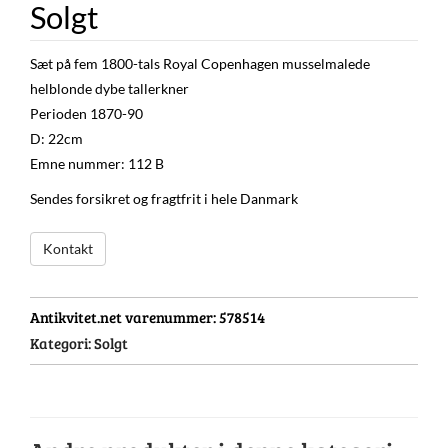
Solgt
Sæt på fem 1800-tals Royal Copenhagen musselmalede
helblonde dybe tallerkner
Perioden 1870-90
D: 22cm
Emne nummer: 112 B
Sendes forsikret og fragtfrit i hele Danmark
Kontakt
Antikvitet.net varenummer:
578514
Kategori:
Solgt