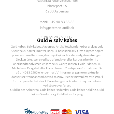
Aabenraa Antikvitetshandel
Nørreport 16
6200 Aabenraa
Mobil: +45 40 83 55 83
info@petersen-antik.dk
CVR no: 24 75 00 19
Guld & sølv købes
Guld købes. Sølv købes. Aabenraa Antikvitetshandel køber al slags guld
& sølv, f.eks. barrer, mønter, korpus, bestikdele mv. Ofte tilbydes højere
priser end smelteprisen, da vi også køber til videresalg i forretningen.
Det kan f.eks. være ved køb af smykker eller korpusarbejder fra
anerkendte sølvsmedier som f.eks. Georg Jensen, Evald. Nielsen, A.
Michelsen, Dragsted eller Hans Hansen. Yderligere informationer fås
på tlf 4083 5583 eller per mail. Vi informerer gerne om aktuelle
dagspriser, fremgangsmåde ved salg mv. Medbring venligst gyldigt ID i
form af pas eller kørekort. Forretningen er kontantfri og der betales
ved straksoverførsel.
Guld købes Aabenraa. Guld købes Haderslev. Guld købes Kolding. Guld
købes Sønderborg. Guld købes Esbjerg