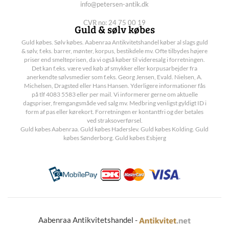
info@petersen-antik.dk
CVR no: 24 75 00 19
Guld & sølv købes
Guld købes. Sølv købes. Aabenraa Antikvitetshandel køber al slags guld
& sølv, f.eks. barrer, mønter, korpus, bestikdele mv. Ofte tilbydes højere
priser end smelteprisen, da vi også køber til videresalg i forretningen.
Det kan f.eks. være ved køb af smykker eller korpusarbejder fra
anerkendte sølvsmedier som f.eks. Georg Jensen, Evald. Nielsen, A.
Michelsen, Dragsted eller Hans Hansen. Yderligere informationer fås
på tlf 4083 5583 eller per mail. Vi informerer gerne om aktuelle
dagspriser, fremgangsmåde ved salg mv. Medbring venligst gyldigt ID i
form af pas eller kørekort. Forretningen er kontantfri og der betales
ved straksoverførsel.
Guld købes Aabenraa. Guld købes Haderslev. Guld købes Kolding. Guld
købes Sønderborg. Guld købes Esbjerg
Aabenraa Antikvitetshandel -