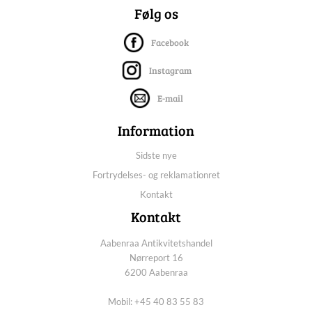
Følg os
Facebook
Instagram
E-mail
Information
Sidste nye
Fortrydelses- og reklamationret
Kontakt
Kontakt
Aabenraa Antikvitetshandel
Nørreport 16
6200 Aabenraa
Mobil: +45 40 83 55 83