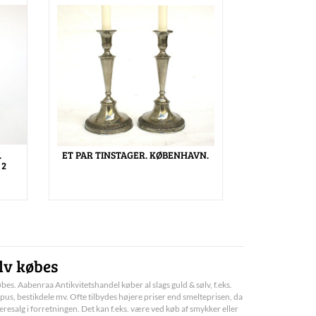
.
ET PAR TINSTAGER. KØBENHAVN.
 2
lv købes
bes. Aabenraa Antikvitetshandel køber al slags guld & sølv, f.eks.
pus, bestikdele mv. Ofte tilbydes højere priser end smelteprisen, da
deresalg i forretningen. Det kan f.eks. være ved køb af smykker eller