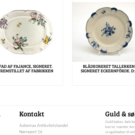
FAD AF FAJANCE, SIGNERET.
BLÅDEORERET TALLERKEN
FREMSTILLET AF FABRIKKEN
SIGNERET ECKERNFÖRDE. D:
n
Kontakt
Guld & sø
Guld købes. Sølv kø
Aabenraa Antikvitetshandel
barrer, mønter, kor
Nørreport 16
vi også køber til vi