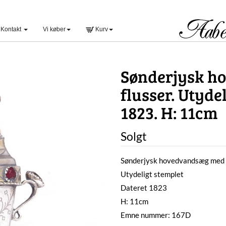
Kontakt
Vi køber
Kurv
Sønderjysk h
flusser. Utyde
1823. H: 11cm
Solgt
Sønderjysk hovedvandsæg med 
Utydeligt stemplet
Dateret 1823
H: 11cm
Emne nummer: 167D