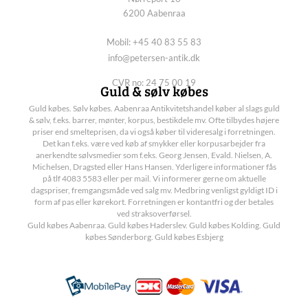
6200 Aabenraa
Mobil: +45 40 83 55 83
info@petersen-antik.dk
CVR no: 24 75 00 19
Guld & sølv købes
Guld købes. Sølv købes. Aabenraa Antikvitetshandel køber al slags guld
& sølv, f.eks. barrer, mønter, korpus, bestikdele mv. Ofte tilbydes højere
priser end smelteprisen, da vi også køber til videresalg i forretningen.
Det kan f.eks. være ved køb af smykker eller korpusarbejder fra
anerkendte sølvsmedier som f.eks. Georg Jensen, Evald. Nielsen, A.
Michelsen, Dragsted eller Hans Hansen. Yderligere informationer fås
på tlf 4083 5583 eller per mail. Vi informerer gerne om aktuelle
dagspriser, fremgangsmåde ved salg mv. Medbring venligst gyldigt ID i
form af pas eller kørekort. Forretningen er kontantfri og der betales
ved straksoverførsel.
Guld købes Aabenraa. Guld købes Haderslev. Guld købes Kolding. Guld
købes Sønderborg. Guld købes Esbjerg