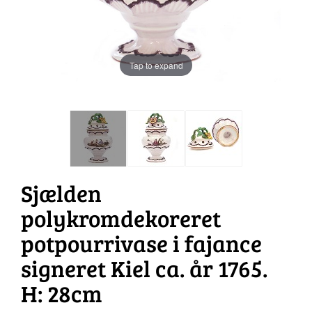
Tap to expand
Sjælden
polykromdekoreret
potpourrivase i fajance
signeret Kiel ca. år 1765.
H: 28cm