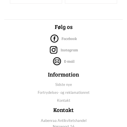
Følg os
Facebook
Instagram
E-mail
Information
Sidste nye
Fortrydelses- og reklamationret
Kontakt
Kontakt
Aabenraa Antikvitetshandel
Nørreport 16