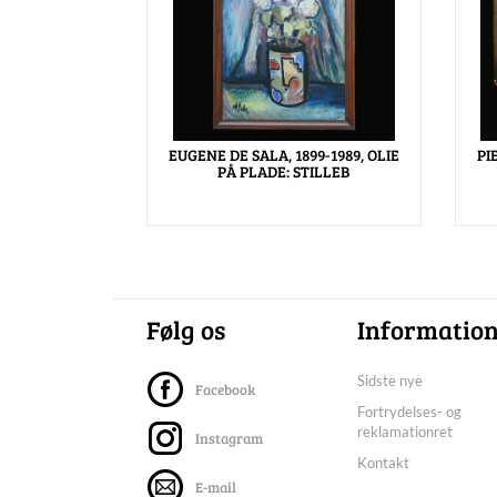
EUGENE DE SALA, 1899-1989, OLIE
PI
PÅ PLADE: STILLEB
Følg os
Informatio
Sidste nye
Facebook
Fortrydelses- og
reklamationret
Instagram
Kontakt
E-mail