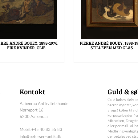
ERRE ANDRÉ BOUEY, 1898-1976,
PIERRE ANDRÉ BOUEY, 1898-19
FIRE KVINDER. OLIE
STILLEBEN MED GLAS
n
Kontakt
Guld & sø
Guld købes. Sølv kø
Aabenraa Antikvitetshandel
barrer, mønter, kor
Nørreport 16
vi også køber til vi
korpusarbejder fra
6200 Aabenraa
Michelsen, Dragste
eller per mail. Vi 
Mobil: +45 40 83 55 83
Medbring venligst g
info@petersen-antik.dk
der betales ved str