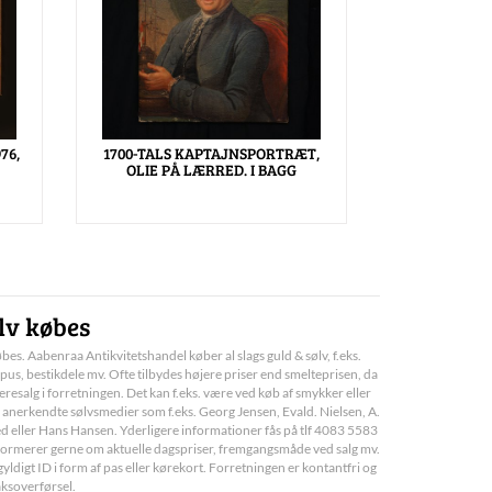
76,
1700-TALS KAPTAJNSPORTRÆT,
OLIE PÅ LÆRRED. I BAGG
lv købes
bes. Aabenraa Antikvitetshandel køber al slags guld & sølv, f.eks.
pus, bestikdele mv. Ofte tilbydes højere priser end smelteprisen, da
deresalg i forretningen. Det kan f.eks. være ved køb af smykker eller
 anerkendte sølvsmedier som f.eks. Georg Jensen, Evald. Nielsen, A.
d eller Hans Hansen. Yderligere informationer fås på tlf 4083 5583
informerer gerne om aktuelle dagspriser, fremgangsmåde ved salg mv.
yldigt ID i form af pas eller kørekort. Forretningen er kontantfri og
aksoverførsel.