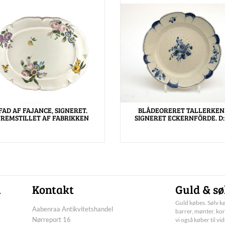
FAD AF FAJANCE, SIGNERET.
BLÅDEORERET TALLERKEN
FREMSTILLET AF FABRIKKEN
SIGNERET ECKERNFÖRDE. D:
n
Kontakt
Guld & sø
Guld købes. Sølv kø
Aabenraa Antikvitetshandel
barrer, mønter, kor
Nørreport 16
vi også køber til vi