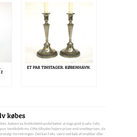
.
ET PAR TINSTAGER. KØBENHAVN.
 2
lv købes
bes. Aabenraa Antikvitetshandel køber al slags guld & sølv, f.eks.
pus, bestikdele mv. Ofte tilbydes højere priser end smelteprisen, da
deresalg i forretningen. Det kan f.eks. være ved køb af smykker eller