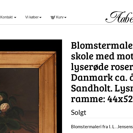
Kontakt
Vi køber
Kurv
Blomstermaleri
skole med moti
lyserøde roser
Danmark ca. år
Sandholt. Lys
ramme: 44x5
Solgt
Blomstermaleri fra I. L . Jensen