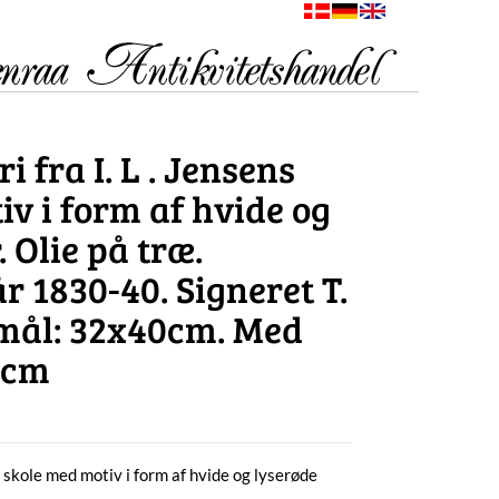
 fra I. L . Jensens
v i form af hvide og
. Olie på træ.
 1830-40. Signeret T.
mål: 32x40cm. Med
2cm
s skole med motiv i form af hvide og lyserøde