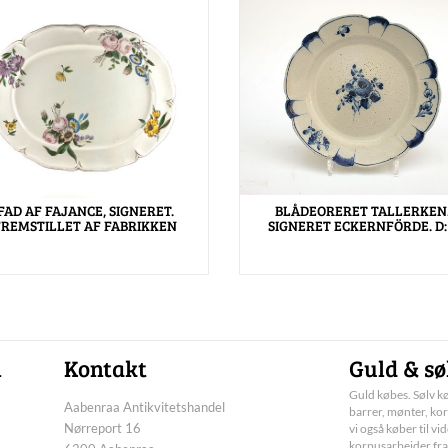
FAD AF FAJANCE, SIGNERET.
BLÅDEORERET TALLERKEN
FREMSTILLET AF FABRIKKEN
SIGNERET ECKERNFÖRDE. D:
n
Kontakt
Guld & sø
Guld købes. Sølv kø
Aabenraa Antikvitetshandel
barrer, mønter, kor
Nørreport 16
vi også køber til vi
korpusarbejder fra