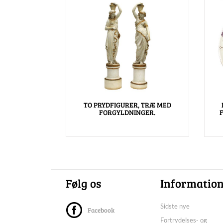
TO PRYDFIGURER, TRÆ MED
FORGYLDNINGER.
Følg os
Informatio
Sidste nye
Facebook
Fortrydelses- og