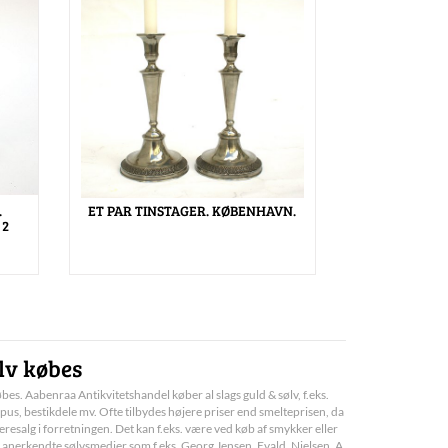
.
ET PAR TINSTAGER. KØBENHAVN.
 2
lv købes
bes. Aabenraa Antikvitetshandel køber al slags guld & sølv, f.eks.
pus, bestikdele mv. Ofte tilbydes højere priser end smelteprisen, da
deresalg i forretningen. Det kan f.eks. være ved køb af smykker eller
 anerkendte sølvsmedier som f.eks. Georg Jensen, Evald. Nielsen, A.