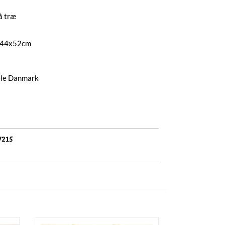
å træ
: 44x52cm
hele Danmark
7215