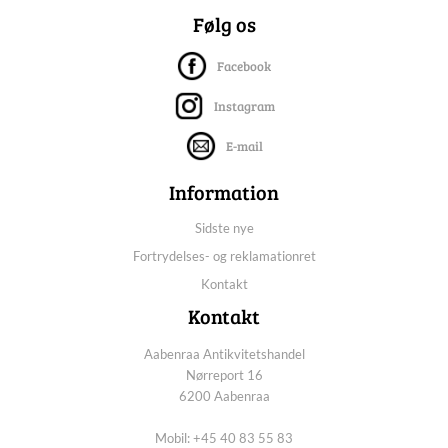
Følg os
Facebook
Instagram
E-mail
Information
Sidste nye
Fortrydelses- og reklamationret
Kontakt
Kontakt
Aabenraa Antikvitetshandel
Nørreport 16
6200 Aabenraa
Mobil: +45 40 83 55 83