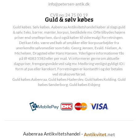
info@petersen-antik.dk
CVR no: 24 75 00 19
Guld & sølv købes
Guld købes. Sølv købes. Aabenraa Antikvitetshandel køber al slags guld
& sølv, f.eks. barrer, mønter, korpus, bestikdele mv. Ofte tilbydes højere
priser end smelteprisen, da vi også køber til videresalg i forretningen.
Det kan f.eks. være ved køb af smykker eller korpusarbejder fra
anerkendte sølvsmedier som f.eks. Georg Jensen, Evald. Nielsen, A.
Michelsen, Dragsted eller Hans Hansen. Yderligere informationer fås
på tlf 4083 5583 eller per mail. Vi informerer gerne om aktuelle
dagspriser, fremgangsmåde ved salg mv. Medbring venligst gyldigt ID i
form af pas eller kørekort. Forretningen er kontantfri og der betales
ved straksoverførsel.
Guld købes Aabenraa. Guld købes Haderslev. Guld købes Kolding. Guld
købes Sønderborg. Guld købes Esbjerg
Aabenraa Antikvitetshandel -