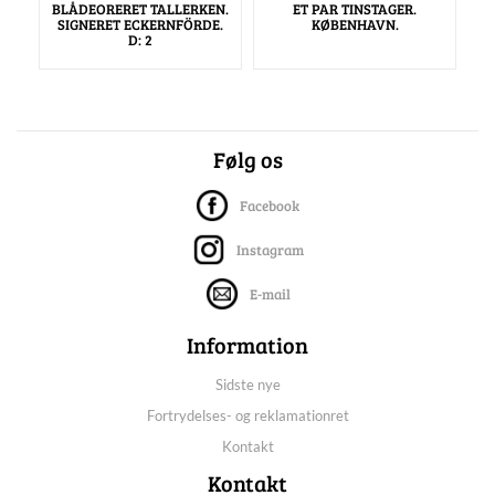
BLÅDEORERET TALLERKEN.
ET PAR TINSTAGER.
SIGNERET ECKERNFÖRDE.
KØBENHAVN.
D: 2
Følg os
Facebook
Instagram
E-mail
Information
Sidste nye
Fortrydelses- og reklamationret
Kontakt
Kontakt