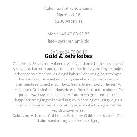
Aabenraa Antikvitetshandel
Nørreport 16
6200 Aabenraa
Mobil: +45 40 83 55 83
info@petersen-antik.dk
CVR no: 24 75 00 19
Guld & sølv købes
Guld købes. Sølv købes. Aabenraa Antikvitetshandel køber al slags guld
& sølv, f.eks. barrer, mønter, korpus, bestikdele mv. Ofte tilbydes højere
priser end smelteprisen, da vi også køber til videresalg i forretningen.
Det kan f.eks. være ved køb af smykker eller korpusarbejder fra
anerkendte sølvsmedier som f.eks. Georg Jensen, Evald. Nielsen, A.
Michelsen, Dragsted eller Hans Hansen. Yderligere informationer fås
på tlf 4083 5583 eller per mail. Vi informerer gerne om aktuelle
dagspriser, fremgangsmåde ved salg mv. Medbring venligst gyldigt ID i
form af pas eller kørekort. Forretningen er kontantfri og der betales
ved straksoverførsel.
Guld købes Aabenraa. Guld købes Haderslev. Guld købes Kolding. Guld
købes Sønderborg. Guld købes Esbjerg