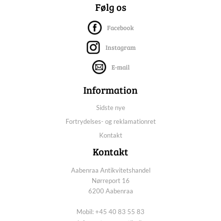
Følg os
Facebook
Instagram
E-mail
Information
Sidste nye
Fortrydelses- og reklamationret
Kontakt
Kontakt
Aabenraa Antikvitetshandel
Nørreport 16
6200 Aabenraa
Mobil: +45 40 83 55 83