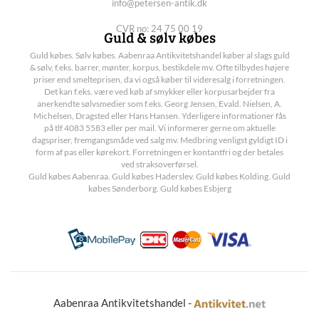
info@petersen-antik.dk
CVR no: 24 75 00 19
Guld & sølv købes
Guld købes. Sølv købes. Aabenraa Antikvitetshandel køber al slags guld
& sølv, f.eks. barrer, mønter, korpus, bestikdele mv. Ofte tilbydes højere
priser end smelteprisen, da vi også køber til videresalg i forretningen.
Det kan f.eks. være ved køb af smykker eller korpusarbejder fra
anerkendte sølvsmedier som f.eks. Georg Jensen, Evald. Nielsen, A.
Michelsen, Dragsted eller Hans Hansen. Yderligere informationer fås
på tlf 4083 5583 eller per mail. Vi informerer gerne om aktuelle
dagspriser, fremgangsmåde ved salg mv. Medbring venligst gyldigt ID i
form af pas eller kørekort. Forretningen er kontantfri og der betales
ved straksoverførsel.
Guld købes Aabenraa. Guld købes Haderslev. Guld købes Kolding. Guld
købes Sønderborg. Guld købes Esbjerg
Aabenraa Antikvitetshandel -