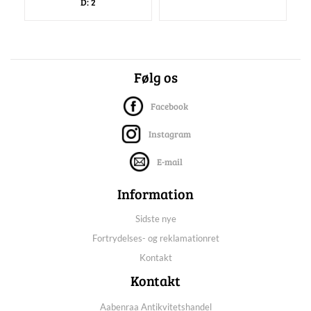
D: 2
Følg os
Facebook
Instagram
E-mail
Information
Sidste nye
Fortrydelses- og reklamationret
Kontakt
Kontakt
Aabenraa Antikvitetshandel