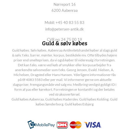
Nørreport 16
6200 Aabenraa
Mobil: +45 40 83 55 83
info@petersen-antik.dk
CVR no: 24 75 00 19
Guld & sølv købes
Guld købes. Sølv købes. Aabenraa Antikvitetshandel køber al slags guld
& sølv, f.eks. barrer, mønter, korpus, bestikdele mv. Ofte tilbydes højere
priser end smelteprisen, da vi også køber til videresalg i forretningen.
Det kan f.eks. være ved køb af smykker eller korpusarbejder fra
anerkendte sølvsmedier som f.eks. Georg Jensen, Evald. Nielsen, A.
Michelsen, Dragsted eller Hans Hansen. Yderligere informationer fås
på tlf 4083 5583 eller per mail. Vi informerer gerne om aktuelle
dagspriser, fremgangsmåde ved salg mv. Medbring venligst gyldigt ID i
form af pas eller kørekort. Forretningen er kontantfri og der betales
ved straksoverførsel.
Guld købes Aabenraa. Guld købes Haderslev. Guld købes Kolding. Guld
købes Sønderborg. Guld købes Esbjerg