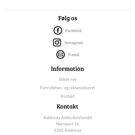
Følg os
Facebook
Instagram
E-mail
Information
Sidste nye
Fortrydelses- og reklamationret
Kontakt
Kontakt
Aabenraa Antikvitetshandel
Nørreport 16
6200 Aabenraa