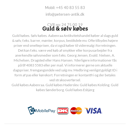
Mobil: +45 40 83 55 83
info@petersen-antik.dk
CVR no: 24 75 00 19
Guld & sølv købes
Guld købes. Sølv købes. Aabenraa Antikvitetshandel køber al slags guld
& sølv, f.eks. barrer, mønter, korpus, bestikdele mv. Ofte tilbydes højere
priser end smelteprisen, da vi også køber til videresalg i forretningen.
Det kan f.eks. være ved køb af smykker eller korpusarbejder fra
anerkendte sølvsmedier som f.eks. Georg Jensen, Evald. Nielsen, A.
Michelsen, Dragsted eller Hans Hansen. Yderligere informationer fås
på tlf 4083 5583 eller per mail. Vi informerer gerne om aktuelle
dagspriser, fremgangsmåde ved salg mv. Medbring venligst gyldigt ID i
form af pas eller kørekort. Forretningen er kontantfri og der betales
ved straksoverførsel.
Guld købes Aabenraa. Guld købes Haderslev. Guld købes Kolding. Guld
købes Sønderborg. Guld købes Esbjerg