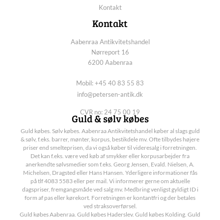
Kontakt
Kontakt
Aabenraa Antikvitetshandel
Nørreport 16
6200 Aabenraa
Mobil: +45 40 83 55 83
info@petersen-antik.dk
CVR no: 24 75 00 19
Guld & sølv købes
Guld købes. Sølv købes. Aabenraa Antikvitetshandel køber al slags guld
& sølv, f.eks. barrer, mønter, korpus, bestikdele mv. Ofte tilbydes højere
priser end smelteprisen, da vi også køber til videresalg i forretningen.
Det kan f.eks. være ved køb af smykker eller korpusarbejder fra
anerkendte sølvsmedier som f.eks. Georg Jensen, Evald. Nielsen, A.
Michelsen, Dragsted eller Hans Hansen. Yderligere informationer fås
på tlf 4083 5583 eller per mail. Vi informerer gerne om aktuelle
dagspriser, fremgangsmåde ved salg mv. Medbring venligst gyldigt ID i
form af pas eller kørekort. Forretningen er kontantfri og der betales
ved straksoverførsel.
Guld købes Aabenraa. Guld købes Haderslev. Guld købes Kolding. Guld