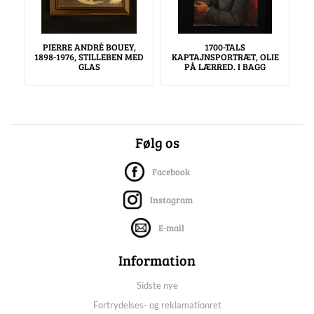
PIERRE ANDRÉ BOUEY,
1700-TALS
1898-1976, STILLEBEN MED
KAPTAJNSPORTRÆT, OLIE
GLAS
PÅ LÆRRED. I BAGG
Følg os
Facebook
Instagram
E-mail
Information
Sidste nye
Fortrydelses- og reklamationret