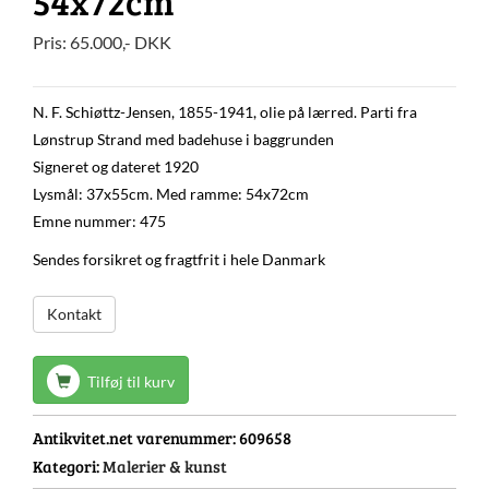
54x72cm
Pris:
65.000
,-
DKK
N. F. Schiøttz-Jensen, 1855-1941, olie på lærred. Parti fra
Lønstrup Strand med badehuse i baggrunden
Signeret og dateret 1920
Lysmål: 37x55cm. Med ramme: 54x72cm
Emne nummer: 475
Sendes forsikret og fragtfrit i hele Danmark
Kontakt
Tilføj til kurv
Antikvitet.net varenummer:
609658
Kategori:
Malerier & kunst