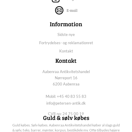
E-mail
Information
Sidste nye
Fortrydelses- og reklamationret
Kontakt
Kontakt
Aabenraa Antikvitetshandel
Nørreport 16
6200 Aabenraa
Mobil: +45 40 83 55 83
info@petersen-antik.dk
CVR no: 24 75 00 19
Guld & sølv købes
Guld købes. Sølv købes. Aabenraa Antikvitetshandel køber al slags guld
& sølv, f.eks. barrer, mønter, korpus, bestikdele mv. Ofte tilbydes højere