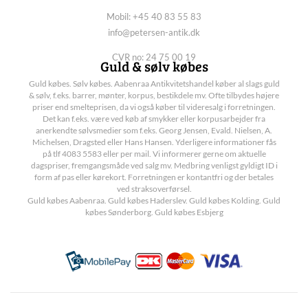
Mobil: +45 40 83 55 83
info@petersen-antik.dk
CVR no: 24 75 00 19
Guld & sølv købes
Guld købes. Sølv købes. Aabenraa Antikvitetshandel køber al slags guld
& sølv, f.eks. barrer, mønter, korpus, bestikdele mv. Ofte tilbydes højere
priser end smelteprisen, da vi også køber til videresalg i forretningen.
Det kan f.eks. være ved køb af smykker eller korpusarbejder fra
anerkendte sølvsmedier som f.eks. Georg Jensen, Evald. Nielsen, A.
Michelsen, Dragsted eller Hans Hansen. Yderligere informationer fås
på tlf 4083 5583 eller per mail. Vi informerer gerne om aktuelle
dagspriser, fremgangsmåde ved salg mv. Medbring venligst gyldigt ID i
form af pas eller kørekort. Forretningen er kontantfri og der betales
ved straksoverførsel.
Guld købes Aabenraa. Guld købes Haderslev. Guld købes Kolding. Guld
købes Sønderborg. Guld købes Esbjerg