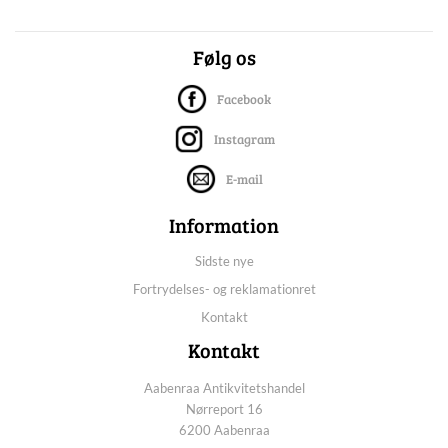
Følg os
Facebook
Instagram
E-mail
Information
Sidste nye
Fortrydelses- og reklamationret
Kontakt
Kontakt
Aabenraa Antikvitetshandel
Nørreport 16
6200 Aabenraa