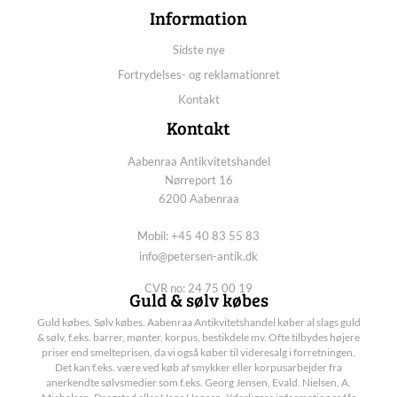
Information
Sidste nye
Fortrydelses- og reklamationret
Kontakt
Kontakt
Aabenraa Antikvitetshandel
Nørreport 16
6200 Aabenraa
Mobil: +45 40 83 55 83
info@petersen-antik.dk
CVR no: 24 75 00 19
Guld & sølv købes
Guld købes. Sølv købes. Aabenraa Antikvitetshandel køber al slags guld
& sølv, f.eks. barrer, mønter, korpus, bestikdele mv. Ofte tilbydes højere
priser end smelteprisen, da vi også køber til videresalg i forretningen.
Det kan f.eks. være ved køb af smykker eller korpusarbejder fra
anerkendte sølvsmedier som f.eks. Georg Jensen, Evald. Nielsen, A.