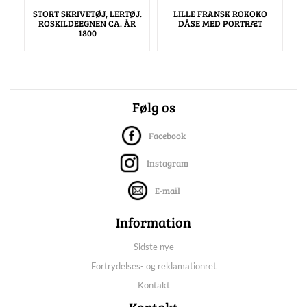
STORT SKRIVETØJ, LERTØJ.
LILLE FRANSK ROKOKO
ROSKILDEEGNEN CA. ÅR
DÅSE MED PORTRÆT
1800
Følg os
Facebook
Instagram
E-mail
Information
Sidste nye
Fortrydelses- og reklamationret
Kontakt