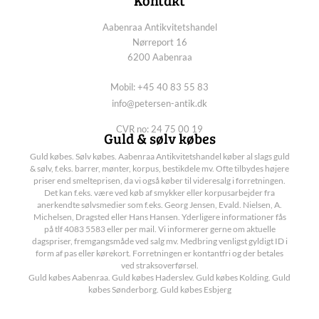
Kontakt
Aabenraa Antikvitetshandel
Nørreport 16
6200 Aabenraa
Mobil: +45 40 83 55 83
info@petersen-antik.dk
CVR no: 24 75 00 19
Guld & sølv købes
Guld købes. Sølv købes. Aabenraa Antikvitetshandel køber al slags guld
& sølv, f.eks. barrer, mønter, korpus, bestikdele mv. Ofte tilbydes højere
priser end smelteprisen, da vi også køber til videresalg i forretningen.
Det kan f.eks. være ved køb af smykker eller korpusarbejder fra
anerkendte sølvsmedier som f.eks. Georg Jensen, Evald. Nielsen, A.
Michelsen, Dragsted eller Hans Hansen. Yderligere informationer fås
på tlf 4083 5583 eller per mail. Vi informerer gerne om aktuelle
dagspriser, fremgangsmåde ved salg mv. Medbring venligst gyldigt ID i
form af pas eller kørekort. Forretningen er kontantfri og der betales
ved straksoverførsel.
Guld købes Aabenraa. Guld købes Haderslev. Guld købes Kolding. Guld
købes Sønderborg. Guld købes Esbjerg