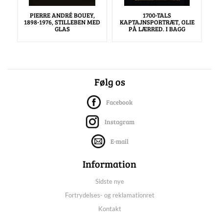
PIERRE ANDRÉ BOUEY,
1700-TALS
1898-1976, STILLEBEN MED
KAPTAJNSPORTRÆT, OLIE
GLAS
PÅ LÆRRED. I BAGG
Følg os
Facebook
Instagram
E-mail
Information
Sidste nye
Fortrydelses- og reklamationret
Kontakt