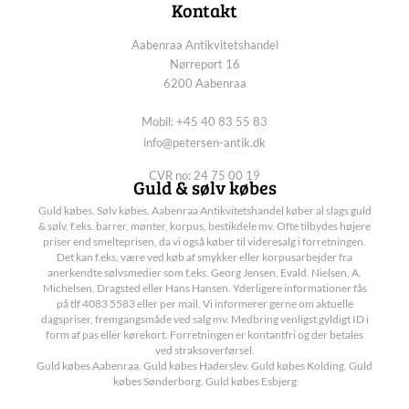
Kontakt
Aabenraa Antikvitetshandel
Nørreport 16
6200 Aabenraa
Mobil: +45 40 83 55 83
info@petersen-antik.dk
CVR no: 24 75 00 19
Guld & sølv købes
Guld købes. Sølv købes. Aabenraa Antikvitetshandel køber al slags guld
& sølv, f.eks. barrer, mønter, korpus, bestikdele mv. Ofte tilbydes højere
priser end smelteprisen, da vi også køber til videresalg i forretningen.
Det kan f.eks. være ved køb af smykker eller korpusarbejder fra
anerkendte sølvsmedier som f.eks. Georg Jensen, Evald. Nielsen, A.
Michelsen, Dragsted eller Hans Hansen. Yderligere informationer fås
på tlf 4083 5583 eller per mail. Vi informerer gerne om aktuelle
dagspriser, fremgangsmåde ved salg mv. Medbring venligst gyldigt ID i
form af pas eller kørekort. Forretningen er kontantfri og der betales
ved straksoverførsel.
Guld købes Aabenraa. Guld købes Haderslev. Guld købes Kolding. Guld
købes Sønderborg. Guld købes Esbjerg