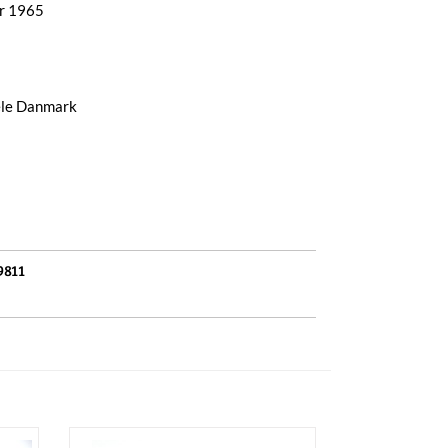
år 1965
hele Danmark
9811