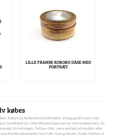
.
LILLE FRANSK ROKOKO DÅSE MED
0
PORTRÆT
lv købes
bes. Aabenraa Antikvitetshandel køber al slags guld & sølv, f.eks.
pus, bestikdele mv. Ofte tilbydes højere priser end smelteprisen, da
deresalg i forretningen. Det kan f.eks. være ved køb af smykker eller
 anerkendte sølvsmedier som f.eks. Georg Jensen, Evald. Nielsen, A.