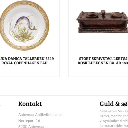
UNA DANICA TALLERKEN 3549.
STORT SKRIVETØJ, LERTØJ
ROYAL COPENHAGEN FAU
ROSKILDEEGNEN CA. ÅR 180
n
Kontakt
Guld & sø
Guld købes. Sølv kø
Aabenraa Antikvitetshandel
barrer, mønter, kor
Nørreport 16
vi også køber til vi
korpusarbejder fra
6200 Aabenraa