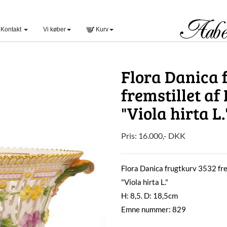
Kontakt
Vi køber
Kurv
Flora Danica 
fremstillet a
"Viola hirta L.
Pris:
16.000
,-
DKK
Flora Danica frugtkurv 3532 fr
"Viola hirta L."
H: 8,5. D: 18,5cm
Emne nummer: 829