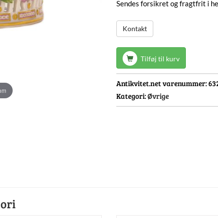
Sendes forsikret og fragtfrit i 
Kontakt
Tilføj til kurv
Antikvitet.net varenummer:
63
oom
Kategori:
Øvrige
ori