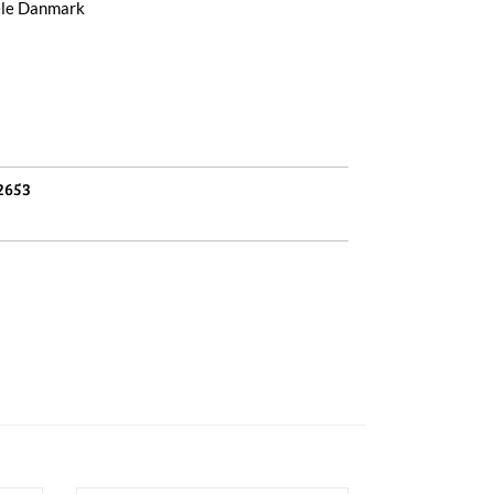
hele Danmark
2653