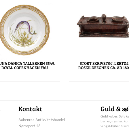
UNA DANICA TALLERKEN 3549.
STORT SKRIVETØJ, LERTØJ
ROYAL COPENHAGEN FAU
ROSKILDEEGNEN CA. ÅR 180
n
Kontakt
Guld & sø
Guld købes. Sølv kø
Aabenraa Antikvitetshandel
barrer, mønter, kor
Nørreport 16
vi også køber til vi