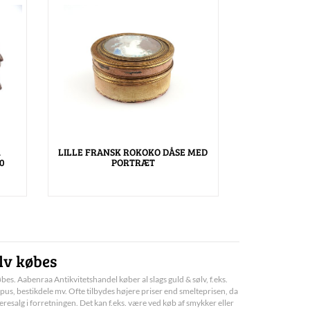
.
LILLE FRANSK ROKOKO DÅSE MED
0
PORTRÆT
lv købes
bes. Aabenraa Antikvitetshandel køber al slags guld & sølv, f.eks.
pus, bestikdele mv. Ofte tilbydes højere priser end smelteprisen, da
deresalg i forretningen. Det kan f.eks. være ved køb af smykker eller