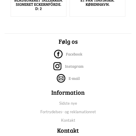
BLÅDEORERET TALLERKEN.
ET PAR TINSTAGER.
SIGNERET ECKERNFÖRDE.
KØBENHAVN.
D: 2
Følg os
Facebook
Instagram
E-mail
Information
Sidste nye
Fortrydelses- og reklamationret
Kontakt
Kontakt