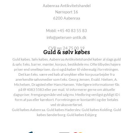
Aabenraa Antikvitetshandel
Nørreport 16
6200 Aabenraa
Mobil: +45 40 83 55 83
info@petersen-antik.dk
CVR no: 24 75 00 19
Guld & sølv købes
Guld købes. Sølv købes. Aabenraa Antikvitetshandel køber al slags guld
& sølv, f.eks. barrer, mønter, korpus, bestikdele mv. Ofte tilbydes højere
priser end smelteprisen, da vi også køber til videresalg i forretningen.
Det kan f.eks. være ved køb af smykker eller korpusarbejder fra
anerkendte sølvsmedier som f.eks. Georg Jensen, Evald. Nielsen, A.
Michelsen, Dragsted eller Hans Hansen. Yderligere informationer fås
på tlf 4083 5583 eller per mail. Vi informerer gerne om aktuelle
dagspriser, fremgangsmåde ved salg mv. Medbring venligst gyldigt ID i
form af pas eller kørekort. Forretningen er kontantfri og der betales
ved straksoverførsel.
Guld købes Aabenraa. Guld købes Haderslev. Guld købes Kolding. Guld
købes Sønderborg. Guld købes Esbjerg