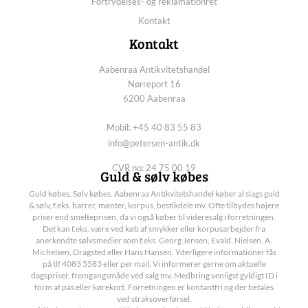
Fortrydelses- og reklamationret
Kontakt
Kontakt
Aabenraa Antikvitetshandel
Nørreport 16
6200 Aabenraa
Mobil: +45 40 83 55 83
info@petersen-antik.dk
CVR no: 24 75 00 19
Guld & sølv købes
Guld købes. Sølv købes. Aabenraa Antikvitetshandel køber al slags guld
& sølv, f.eks. barrer, mønter, korpus, bestikdele mv. Ofte tilbydes højere
priser end smelteprisen, da vi også køber til videresalg i forretningen.
Det kan f.eks. være ved køb af smykker eller korpusarbejder fra
anerkendte sølvsmedier som f.eks. Georg Jensen, Evald. Nielsen, A.
Michelsen, Dragsted eller Hans Hansen. Yderligere informationer fås
på tlf 4083 5583 eller per mail. Vi informerer gerne om aktuelle
dagspriser, fremgangsmåde ved salg mv. Medbring venligst gyldigt ID i
form af pas eller kørekort. Forretningen er kontantfri og der betales
ved straksoverførsel.