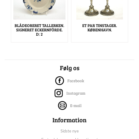
BLÅDEORERET TALLERKEN.
ET PAR TINSTAGER.
SIGNERET ECKERNFÖRDE.
KØBENHAVN.
D: 2
Følg os
Facebook
Instagram
E-mail
Information
Sidste nye