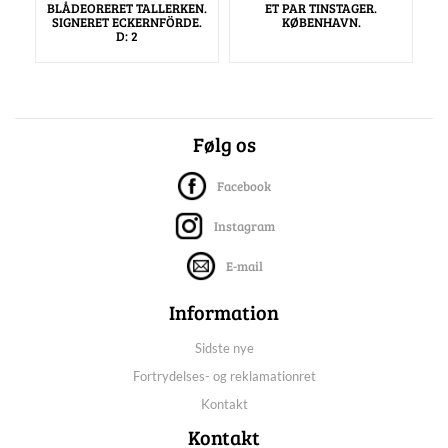
BLÅDEORERET TALLERKEN.
ET PAR TINSTAGER.
SIGNERET ECKERNFÖRDE.
KØBENHAVN.
D: 2
Følg os
Facebook
Instagram
E-mail
Information
Sidste nye
Fortrydelses- og reklamationret
Kontakt
Kontakt