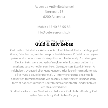
Aabenraa Antikvitetshandel
Nørreport 16
6200 Aabenraa
Mobil: +45 40 83 55 83
info@petersen-antik.dk
CVR no: 24 75 00 19
Guld & sølv købes
Guld købes. Sølv købes. Aabenraa Antikvitetshandel køber al slags guld
& sølv, f.eks. barrer, mønter, korpus, bestikdele mv. Ofte tilbydes højere
priser end smelteprisen, da vi også køber til videresalg i forretningen.
Det kan f.eks. være ved køb af smykker eller korpusarbejder fra
anerkendte sølvsmedier som f.eks. Georg Jensen, Evald. Nielsen, A.
Michelsen, Dragsted eller Hans Hansen. Yderligere informationer fås
på tlf 4083 5583 eller per mail. Vi informerer gerne om aktuelle
dagspriser, fremgangsmåde ved salg mv. Medbring venligst gyldigt ID i
form af pas eller kørekort. Forretningen er kontantfri og der betales
ved straksoverførsel.
Guld købes Aabenraa. Guld købes Haderslev. Guld købes Kolding. Guld
købes Sønderborg. Guld købes Esbjerg