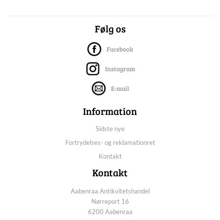
Følg os
Facebook
Instagram
E-mail
Information
Sidste nye
Fortrydelses- og reklamationret
Kontakt
Kontakt
Aabenraa Antikvitetshandel
Nørreport 16
6200 Aabenraa