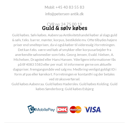
Mobil: +45 40 83 55 83
info@petersen-antik.dk
CVR no: 24 75 00 19
Guld & sølv købes
Guld købes. Sølv købes. Aabenraa Antikvitetshandel køber al slags guld
& sølv, f.eks. barrer, mønter, korpus, bestikdele mv. Ofte tilbydes højere
priser end smelteprisen, da vi også køber til videresalg i forretningen.
Det kan f.eks. være ved køb af smykker eller korpusarbejder fra
anerkendte sølvsmedier som f.eks. Georg Jensen, Evald. Nielsen, A.
Michelsen, Dragsted eller Hans Hansen. Yderligere informationer fås
på tlf 4083 5583 eller per mail. Vi informerer gerne om aktuelle
dagspriser, fremgangsmåde ved salg mv. Medbring venligst gyldigt ID i
form af pas eller kørekort. Forretningen er kontantfri og der betales
ved straksoverførsel.
Guld købes Aabenraa. Guld købes Haderslev. Guld købes Kolding. Guld
købes Sønderborg. Guld købes Esbjerg