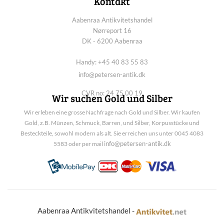
Kontakt
Aabenraa Antikvitetshandel
Nørreport 16
DK - 6200 Aabenraa
Handy: +45 40 83 55 83
info@petersen-antik.dk
CVR no: 24 75 00 19
Wir suchen Gold und Silber
Wir erleben eine grosse Nachfrage nach Gold und Silber. Wir kaufen
Gold, z.B. Münzen, Schmuck, Barren, und Silber, Korpusstücke und
Besteckteile, sowohl modern als alt. Sie erreichen uns unter 0045 4083
info@petersen-antik.dk
5583 oder per mail
Aabenraa Antikvitetshandel -