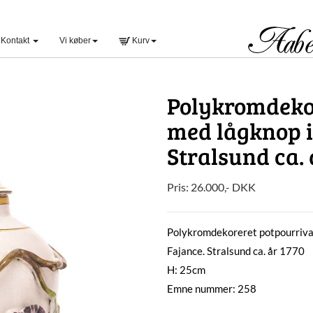
Kontakt
Vi køber
Kurv
Polykromdeko
med lågknop i
Stralsund ca. 
Pris:
26.000
,-
DKK
Polykromdekoreret potpourrivas
Fajance. Stralsund ca. år 1770
H: 25cm
Emne nummer: 258