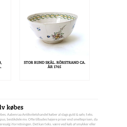
,
STOR RUND SKÅL. RÖRSTRAND CA.
.
ÅR 1765
lv købes
bes. Aabenraa Antikvitetshandel køber al slags guld & sølv, f.eks.
pus, bestikdele mv. Ofte tilbydes højere priser end smelteprisen, da
deresalg i forretningen. Det kan f.eks. være ved køb af smykker eller