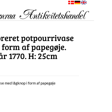
reret potpourrivase
 form af papegøje.
år 1770. H: 25cm
e med lågknop i form af papegøje