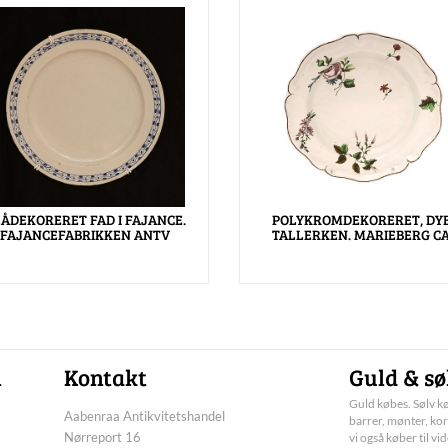
ÅDEKORERET FAD I FAJANCE.
POLYKROMDEKORERET, DYB
FAJANCEFABRIKKEN ANTV
TALLERKEN. MARIEBERG CA
n
Kontakt
Guld & sø
Guld købes. Sølv kø
Aabenraa Antikvitetshandel
barrer, mønter, kor
Nørreport 16
vi også køber til vi