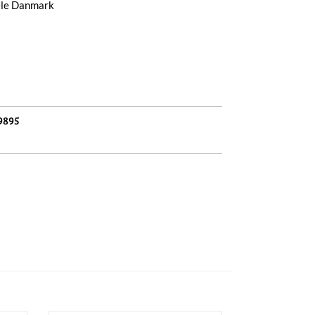
hele Danmark
9895